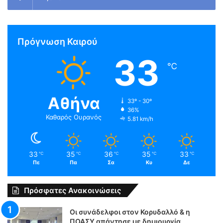
Πρόγνωση Καιρού
33
℃
Αθήνα
33º - 30º
36%
Καθαρός Ουρανός
5.81 km/h
33
35
36
35
33
℃
℃
℃
℃
℃
Πε
Πα
Σα
Κυ
Δε
Πρόσφατες Ανακοινώσεις
Οι συνάδελφοι στον Κορυδαλλό & η
ΠΟΑΣΥ απάντησε με δημιουργία