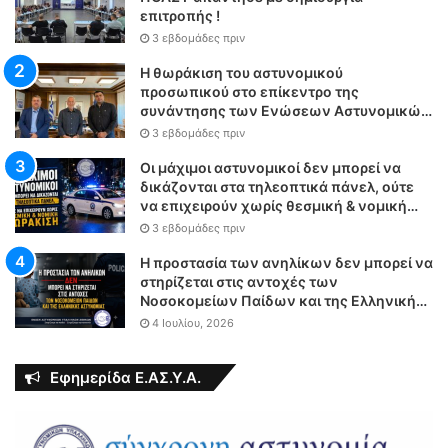
επιτροπής !
3 εβδομάδες πριν
Η θωράκιση του αστυνομικού
προσωπικού στο επίκεντρο της
συνάντησης των Ενώσεων Αστυνομικών
Υπαλλήλων Αθηνών και Θεσσαλονίκης
3 εβδομάδες πριν
με τον Υπουργό Δικαιοσύνης
Οι μάχιμοι αστυνομικοί δεν μπορεί να
δικάζονται στα τηλεοπτικά πάνελ, ούτε
να επιχειρούν χωρίς θεσμική & νομική
θωράκιση
3 εβδομάδες πριν
Η προστασία των ανηλίκων δεν μπορεί να
στηρίζεται στις αντοχές των
Νοσοκομείων Παίδων και της Ελληνικής
Αστυνομίας
4 Ιουλίου, 2026
Εφημερίδα Ε.ΑΣ.Υ.Α.