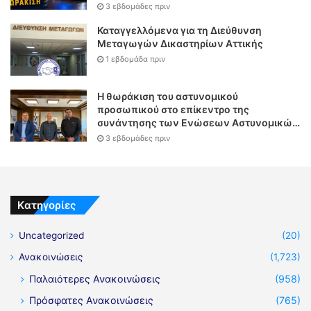
θωράκιση
3 εβδομάδες πριν
Καταγγελλόμενα για τη Διεύθυνση
Μεταγωγών Δικαστηρίων Αττικής
1 εβδομάδα πριν
Η θωράκιση του αστυνομικού
προσωπικού στο επίκεντρο της
συνάντησης των Ενώσεων Αστυνομικών
Υπαλλήλων Αθηνών και Θεσσαλονίκης
3 εβδομάδες πριν
με τον Υπουργό Δικαιοσύνης
Kατηγορίες
Uncategorized
(20)
Ανακοινώσεις
(1,723)
Παλαιότερες Ανακοινώσεις
(958)
Πρόσφατες Ανακοινώσεις
(765)