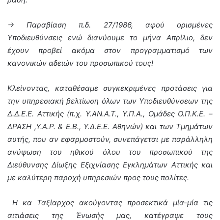
-> Παραβίαση π.δ. 27/1986, αφού ορισμένες
Υποδιευθύνσεις ενώ διανύουμε το μήνα Απρίλιο, δεν
έχουν προβεί ακόμα στον προγραμματισμό των
κανονικών αδειών του προσωπικού τους!
Κλείνοντας, καταθέσαμε συγκεκριμένες προτάσεις για
την υπηρεσιακή βελτίωση όλων των Υποδιευθύνσεων της
Δ.Δ.Ε.Ε. Αττικής (π.χ. Υ.ΑΝ.Α.Τ., Υ.Π.Α., Ομάδες Ο.Π.Κ.Ε. –
ΔΡΑΣΗ ,Υ.Α.Ρ. & Ε.Β., Υ.Δ.Ε.Ε. Αθηνών) και των Τμημάτων
αυτής, που αν εφαρμοστούν, συνεπάγεται με παράλληλη
ανύψωση του ηθικού όλου του προσωπικού της
Διεύθυνσης Δίωξης Εξιχνίασης Εγκλημάτων Αττικής και
με καλύτερη παροχή υπηρεσιών προς τους πολίτες.
Η κα Ταξίαρχος ακούγοντας προσεκτικά μία-μία τις
αιτιάσεις της Ένωσής μας, κατέγραψε τους