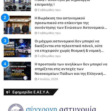
επιτροπής !
3 εβδομάδες πριν
Η θωράκιση του αστυνομικού
προσωπικού στο επίκεντρο της
συνάντησης των Ενώσεων Αστυνομικών
Υπαλλήλων Αθηνών και Θεσσαλονίκης
3 εβδομάδες πριν
με τον Υπουργό Δικαιοσύνης
Οι μάχιμοι αστυνομικοί δεν μπορεί να
δικάζονται στα τηλεοπτικά πάνελ, ούτε
να επιχειρούν χωρίς θεσμική & νομική
θωράκιση
3 εβδομάδες πριν
Η προστασία των ανηλίκων δεν μπορεί να
στηρίζεται στις αντοχές των
Νοσοκομείων Παίδων και της Ελληνικής
Αστυνομίας
4 Ιουλίου, 2026
Εφημερίδα Ε.ΑΣ.Υ.Α.