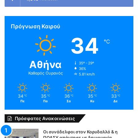
Πρόγνωση Καιρού
34
℃
Αθήνα
35º - 29º
36%
Καθαρός Ουρανός
5.81 km/h
34
35
36
35
33
℃
℃
℃
℃
℃
Πε
Πα
Σα
Κυ
Δε
Πρόσφατες Ανακοινώσεις
Οι συνάδελφοι στον Κορυδαλλό & η
ΠΟΑΣΥ απάντησε με δημιουργία