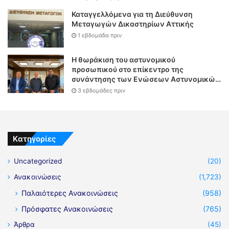
Καταγγελλόμενα για τη Διεύθυνση
Μεταγωγών Δικαστηρίων Αττικής
1 εβδομάδα πριν
Η θωράκιση του αστυνομικού
προσωπικού στο επίκεντρο της
συνάντησης των Ενώσεων Αστυνομικών
Υπαλλήλων Αθηνών και Θεσσαλονίκης
3 εβδομάδες πριν
με τον Υπουργό Δικαιοσύνης
Kατηγορίες
Uncategorized
(20)
Ανακοινώσεις
(1,723)
Παλαιότερες Ανακοινώσεις
(958)
Πρόσφατες Ανακοινώσεις
(765)
Άρθρα
(45)