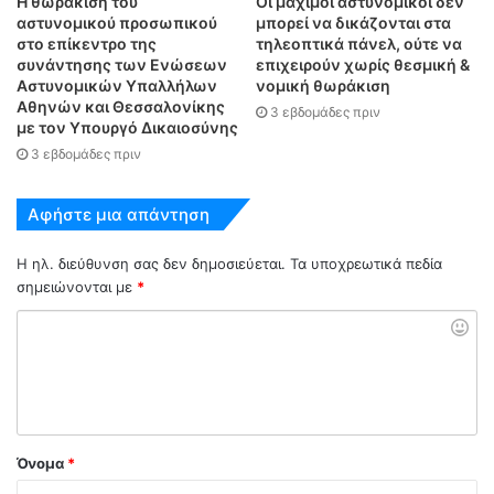
Η θωράκιση του
Οι μάχιμοι αστυνομικοί δεν
αστυνομικού προσωπικού
μπορεί να δικάζονται στα
στο επίκεντρο της
τηλεοπτικά πάνελ, ούτε να
συνάντησης των Ενώσεων
επιχειρούν χωρίς θεσμική &
Αστυνομικών Υπαλλήλων
νομική θωράκιση
Αθηνών και Θεσσαλονίκης
3 εβδομάδες πριν
με τον Υπουργό Δικαιοσύνης
3 εβδομάδες πριν
Αφήστε μια απάντηση
Η ηλ. διεύθυνση σας δεν δημοσιεύεται.
Τα υποχρεωτικά πεδία
σημειώνονται με
*
Όνομα
*