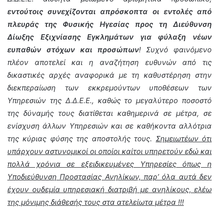
εντούτοις συνεχίζονται απρόσκοπτα οι εντολές από
πλευράς της Φυσικής Ηγεσίας προς τη Διεύθυνση
Δίωξης Εξιχνίασης Εγκλημάτων για φύλαξη νέων
ευπαθών στόχων και προσώπων
! Συχνό φαινόμενο
πλέον αποτελεί και η αναζήτηση ευθυνών από τις
δικαστικές αρχές αναφορικά με τη καθυστέρηση στην
διεκπεραίωση των εκκρεμούντων υποθέσεων των
Υπηρεσιών της Δ.Δ.Ε.Ε., καθώς το μεγαλύτερο ποσοστό
της δύναμής τους διατίθεται καθημερινά σε μέτρα, σε
ενίσχυση άλλων Υπηρεσιών και σε καθήκοντα αλλότρια
της κύριας φύσης της αποστολής τους.
Σημειωτέων ότι
υπάρχουν αστυνομικοί οι οποίοι καίτοι υπηρετούν εδώ και
πολλά χρόνια σε εξειδικευμένες Υπηρεσίες όπως η
Υποδιεύθυνση Προστασίας Ανηλίκων, παρ’ όλα αυτά δεν
έχουν ουδεμία υπηρεσιακή διατριβή με ανηλίκους, ελέω
της μόνιμης διάθεσής τους στα ατελείωτα μέτρα !!!