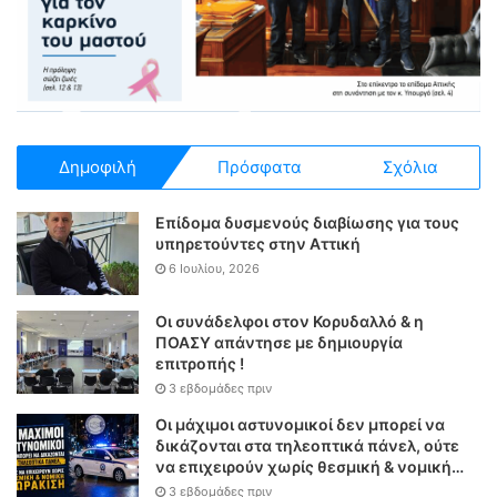
Δημοφιλή
Πρόσφατα
Σχόλια
Επίδομα δυσμενούς διαβίωσης για τους
υπηρετούντες στην Αττική
6 Ιουλίου, 2026
Οι συνάδελφοι στον Κορυδαλλό & η
ΠΟΑΣΥ απάντησε με δημιουργία
επιτροπής !
3 εβδομάδες πριν
Οι μάχιμοι αστυνομικοί δεν μπορεί να
δικάζονται στα τηλεοπτικά πάνελ, ούτε
να επιχειρούν χωρίς θεσμική & νομική
θωράκιση
3 εβδομάδες πριν