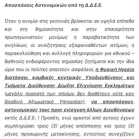
Αποσπάσεις Αστυνομικών από τη Δ.Δ.Ε.Ε.
Όταν η ανομία στις γειτονιές βρίσκεται σε υψηλά επίπεδα
και στη δημοσιότητα και στην επικαιρότητα
πρωταγωνιστούν μονίμως η παραβατικότητα των
ανηλίκων, οι αναζητήσεις εξαφανισθέντων ατόμων, η
παρακολούθηση και συλλογή πληροφοριών για εθνικού –
διεθνούς ενδιαφέροντος σημασίας ζητήματα και την ίδια
ώρα που οι πολίτες απαιτούν ασφάλεια,
η Φυσική Ηγεσία
διατάσσει κομβικές κεντρικές Υποδιευθύνσεις και
Τμήματα Διεύθυνσης Δίωξης Εξιχνίασης Εγκλημάτων
(
μεγάλο ποσοστό των οποίων δεν διαθέτουν ούτε καν
βραδινό Αξιωματικό Υπηρεσίας),
να αποσπάσουν
αστυνομικούς τους προς ενίσχυση άλλων Διευθύνσεων
εκτός Δ.Δ.Ε.Ε. ! Προσέτι, ενώ αρκετοί από αυτούς έχουν
συμπληρώσει τρεις (3) μήνες απόσπασης και τρεις (3)
μήνες προσωρινής μετακίνησης, εντούτοις συνεχίζουν