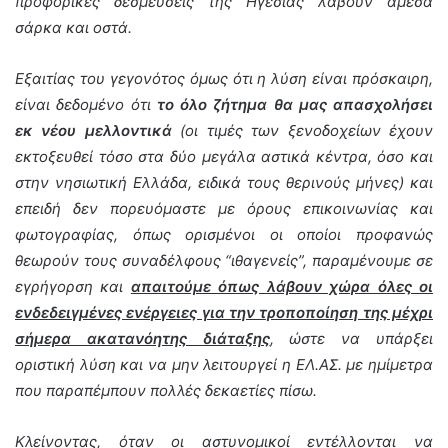
προφορικές δεσμεύσεις της Ηγεσίας λάβουν άμεσα
σάρκα και οστά.
Εξαιτίας του γεγονότος όμως ότι η λύση είναι πρόσκαιρη,
είναι δεδομένο ότι
το όλο ζήτημα θα μας απασχολήσει
εκ νέου
μελλοντικά
(οι τιμές των ξενοδοχείων έχουν
εκτοξευθεί τόσο στα δύο μεγάλα αστικά κέντρα, όσο και
στην νησιωτική Ελλάδα, ειδικά τους θερινούς μήνες) και
επειδή δεν πορευόμαστε με όρους επικοινωνίας και
φωτογραφίας, όπως ορισμένοι οι οποίοι προφανώς
θεωρούν τους συναδέλφους “ιθαγενείς”, παραμένουμε σε
εγρήγορση και
απαιτούμε όπως λάβουν χώρα όλες οι
ενδεδειγμένες ενέργειες για την τροποποίηση της μέχρι
σήμερα ακατανόητης διάταξης
, ώστε να υπάρξει
οριστική λύση και να μην λειτουργεί η ΕΛ.ΑΣ. με ημίμετρα
που παραπέμπουν πολλές δεκαετίες πίσω.
Κλείνοντας, όταν οι αστυνομικοί εντέλλονται να