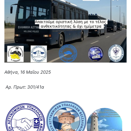
Αθήνα,
16
Μαΐου 202
5
Αρ. Πρωτ: 301/41α