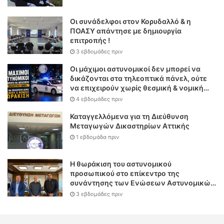
Οι συνάδελφοι στον Κορυδαλλό & η
ΠΟΑΣΥ απάντησε με δημιουργία
επιτροπής !
3 εβδομάδες πριν
Οι μάχιμοι αστυνομικοί δεν μπορεί να
δικάζονται στα τηλεοπτικά πάνελ, ούτε
να επιχειρούν χωρίς θεσμική & νομική
θωράκιση
4 εβδομάδες πριν
Καταγγελλόμενα για τη Διεύθυνση
Μεταγωγών Δικαστηρίων Αττικής
1 εβδομάδα πριν
Η θωράκιση του αστυνομικού
προσωπικού στο επίκεντρο της
συνάντησης των Ενώσεων Αστυνομικών
Υπαλλήλων Αθηνών και Θεσσαλονίκης
3 εβδομάδες πριν
με τον Υπουργό Δικαιοσύνης