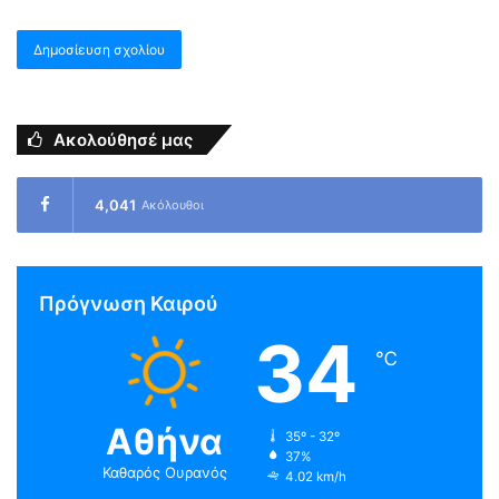
Ακολούθησέ μας
4,041
Ακόλουθοι
Πρόγνωση Καιρού
34
℃
Αθήνα
35º - 32º
37%
Καθαρός Ουρανός
4.02 km/h