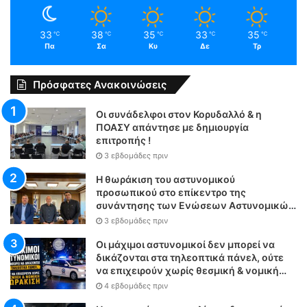
33
38
35
33
35
℃
℃
℃
℃
℃
Πα
Σα
Κυ
Δε
Τρ
Πρόσφατες Ανακοινώσεις
Οι συνάδελφοι στον Κορυδαλλό & η
ΠΟΑΣΥ απάντησε με δημιουργία
επιτροπής !
3 εβδομάδες πριν
Η θωράκιση του αστυνομικού
προσωπικού στο επίκεντρο της
συνάντησης των Ενώσεων Αστυνομικών
Υπαλλήλων Αθηνών και Θεσσαλονίκης
3 εβδομάδες πριν
με τον Υπουργό Δικαιοσύνης
Οι μάχιμοι αστυνομικοί δεν μπορεί να
δικάζονται στα τηλεοπτικά πάνελ, ούτε
να επιχειρούν χωρίς θεσμική & νομική
θωράκιση
4 εβδομάδες πριν