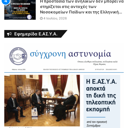
Η προστασία των ανηλίκων δεν μπορεί να
στηρίζεται στις αντοχές των
Νοσοκομείων Παίδων και της Ελληνικής
Αστυνομίας
4 Ιουλίου, 2026
Εφημερίδα Ε.ΑΣ.Υ.Α.