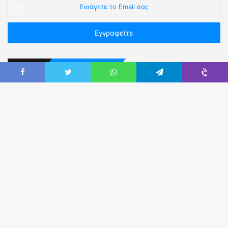
Επικοινωνήστε Μαζί μας
Καρύστου 3, Αθήνα Τ.Κ.11523 (πλησίον Πανόρμου).
Τηλ:
210 5236302 & 210 5249914
Email:
eaya@otenet.gr
Web:
easya.gr
Fax:
210-5222760
Εναλλακτικά χρησιμοποιήστε τη
φόρμα
επικοινωνίας.
Ακολουθήστε μας στο Facebook