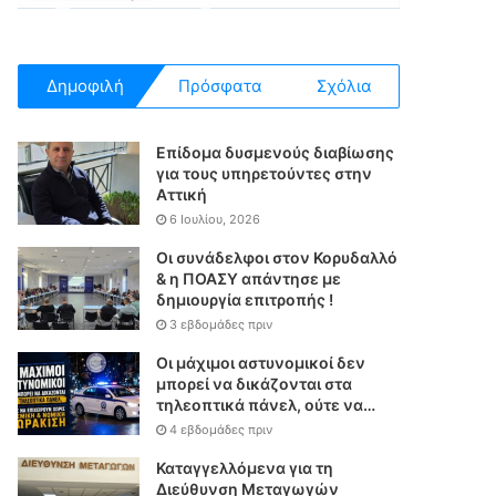
Δημοφιλή
Πρόσφατα
Σχόλια
Επίδομα δυσμενούς διαβίωσης
για τους υπηρετούντες στην
Αττική
6 Ιουλίου, 2026
Οι συνάδελφοι στον Κορυδαλλό
& η ΠΟΑΣΥ απάντησε με
δημιουργία επιτροπής !
3 εβδομάδες πριν
Οι μάχιμοι αστυνομικοί δεν
μπορεί να δικάζονται στα
τηλεοπτικά πάνελ, ούτε να
επιχειρούν χωρίς θεσμική &
4 εβδομάδες πριν
νομική θωράκιση
Καταγγελλόμενα για τη
Διεύθυνση Μεταγωγών