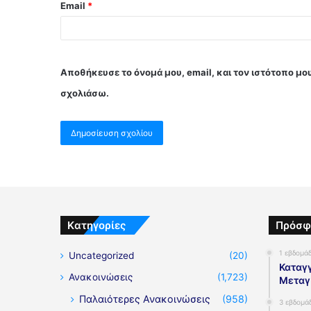
Email
*
Αποθήκευσε το όνομά μου, email, και τον ιστότοπο μο
σχολιάσω.
Kατηγορίες
Πρόσφ
1 εβδομά
Uncategorized
(20)
Καταγγ
Ανακοινώσεις
(1,723)
Μεταγ
Παλαιότερες Ανακοινώσεις
(958)
3 εβδομά