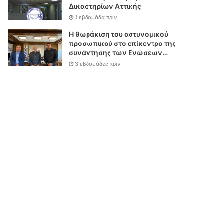
Δικαστηρίων Αττικής
1 εβδομάδα πριν
Η θωράκιση του αστυνομικού
προσωπικού στο επίκεντρο της
συνάντησης των Ενώσεων
Αστυνομικών Υπαλλήλων
3 εβδομάδες πριν
Αθηνών και Θεσσαλονίκης με
τον Υπουργό Δικαιοσύνης