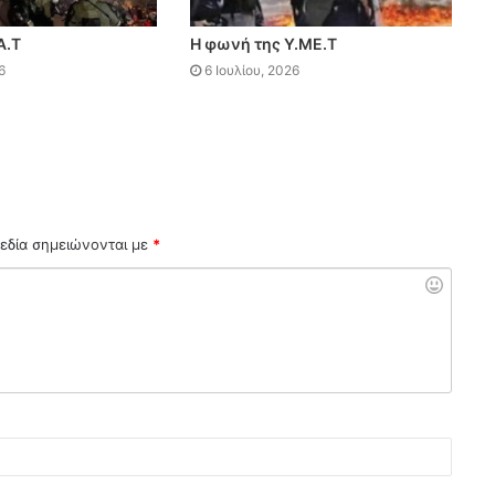
Α.Τ
Η φωνή της Υ.ΜΕ.Τ
6
6 Ιουλίου, 2026
εδία σημειώνονται με
*