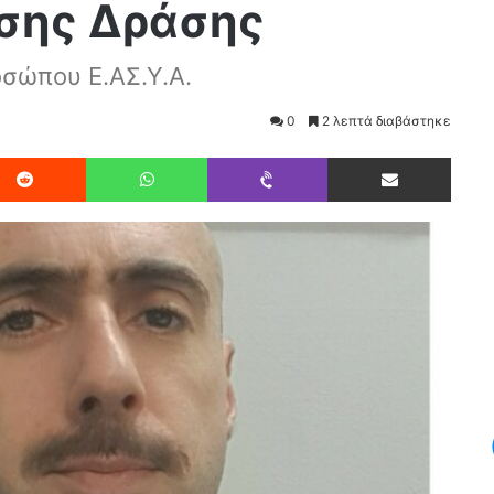
σης Δράσης
οσώπου Ε.ΑΣ.Υ.Α.
0
2 λεπτά διαβάστηκε