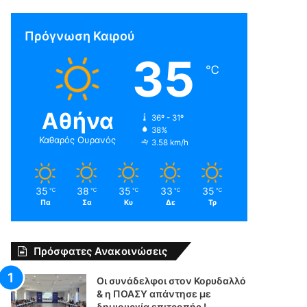
Πρόγνωση Καιρού
35
℃
Αθήνα
36º - 31º
38%
Καθαρός Ουρανός
3.58 km/h
35
38
35
33
35
℃
℃
℃
℃
℃
Πα
Σα
Κυ
Δε
Τρ
Πρόσφατες Ανακοινώσεις
Οι συνάδελφοι στον Κορυδαλλό
& η ΠΟΑΣΥ απάντησε με
δημιουργία επιτροπής !