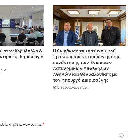
ι στον Κορυδαλλό &
Η θωράκιση του αστυνομικού
τησε με δημιουργία
προσωπικού στο επίκεντρο της
συνάντησης των Ενώσεων
Αστυνομικών Υπαλλήλων
ριν
Αθηνών και Θεσσαλονίκης με
τον Υπουργό Δικαιοσύνης
3 εβδομάδες πριν
εδία σημειώνονται με
*