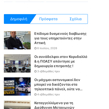
Δημοφιλή
Πρόσφατα
Σχόλια
Επίδομα δυσμενούς διαβίωσης
για τους υπηρετούντες στην
Αττική
6 Ιουλίου, 2026
Οι συνάδελφοι στον Κορυδαλλό
& η ΠΟΑΣΥ απάντησε με
δημιουργία επιτροπής !
3 εβδομάδες πριν
Οι μάχιμοι αστυνομικοί δεν
μπορεί να δικάζονται στα
τηλεοπτικά πάνελ, ούτε να
επιχειρούν χωρίς θεσμική &
4 εβδομάδες πριν
νομική θωράκιση
Καταγγελλόμενα για τη
Διεύθυνση Μεταγωγών