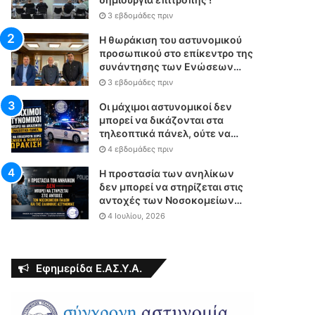
3 εβδομάδες πριν
Η θωράκιση του αστυνομικού
προσωπικού στο επίκεντρο της
συνάντησης των Ενώσεων
Αστυνομικών Υπαλλήλων
3 εβδομάδες πριν
Αθηνών και Θεσσαλονίκης με
τον Υπουργό Δικαιοσύνης
Οι μάχιμοι αστυνομικοί δεν
μπορεί να δικάζονται στα
τηλεοπτικά πάνελ, ούτε να
επιχειρούν χωρίς θεσμική &
4 εβδομάδες πριν
νομική θωράκιση
Η προστασία των ανηλίκων
δεν μπορεί να στηρίζεται στις
αντοχές των Νοσοκομείων
Παίδων και της Ελληνικής
4 Ιουλίου, 2026
Αστυνομίας
Εφημερίδα Ε.ΑΣ.Υ.Α.