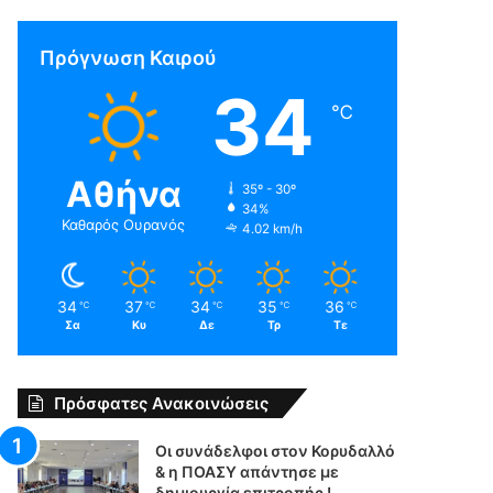
Πρόγνωση Καιρού
34
℃
Αθήνα
35º - 30º
34%
Καθαρός Ουρανός
4.02 km/h
34
37
34
35
36
℃
℃
℃
℃
℃
Σα
Κυ
Δε
Τρ
Τε
Πρόσφατες Ανακοινώσεις
Οι συνάδελφοι στον Κορυδαλλό
& η ΠΟΑΣΥ απάντησε με
δημιουργία επιτροπής !