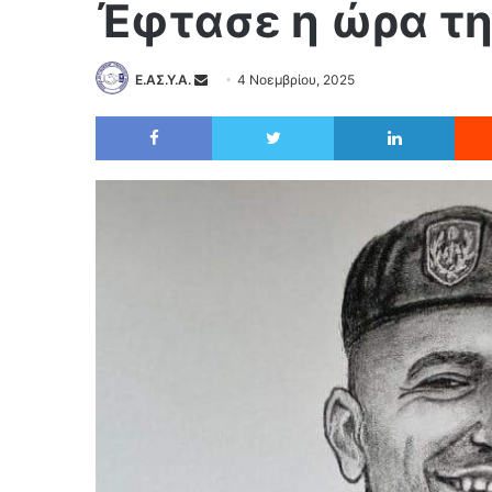
Έφτασε η ώρα τη
Ε.ΑΣ.Υ.Α.
4 Νοεμβρίου, 2025