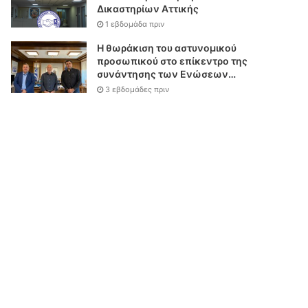
Δικαστηρίων Αττικής
1 εβδομάδα πριν
Η θωράκιση του αστυνομικού
προσωπικού στο επίκεντρο της
συνάντησης των Ενώσεων
Αστυνομικών Υπαλλήλων
3 εβδομάδες πριν
Αθηνών και Θεσσαλονίκης με
τον Υπουργό Δικαιοσύνης