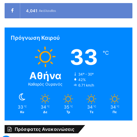
4,041
Ακόλουθοι
Πρόγνωση Καιρού
33
℃
Αθήνα
34º - 30º
42%
Καθαρός Ουρανός
6.71 km/h
33
34
35
34
34
℃
℃
℃
℃
℃
Κυ
Δε
Τρ
Τε
Πε
Πρόσφατες Ανακοινώσεις