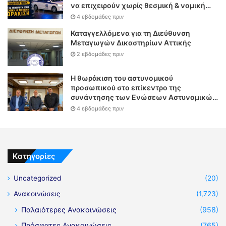
να επιχειρούν χωρίς θεσμική & νομική
θωράκιση
4 εβδομάδες πριν
Καταγγελλόμενα για τη Διεύθυνση
Μεταγωγών Δικαστηρίων Αττικής
2 εβδομάδες πριν
Η θωράκιση του αστυνομικού
προσωπικού στο επίκεντρο της
συνάντησης των Ενώσεων Αστυνομικών
Υπαλλήλων Αθηνών και Θεσσαλονίκης
4 εβδομάδες πριν
με τον Υπουργό Δικαιοσύνης
Kατηγορίες
Uncategorized
(20)
Ανακοινώσεις
(1,723)
Παλαιότερες Ανακοινώσεις
(958)
Πρόσφατες Ανακοινώσεις
(765)