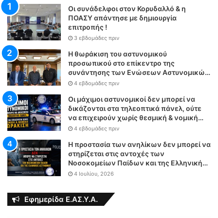
Οι συνάδελφοι στον Κορυδαλλό & η
ΠΟΑΣΥ απάντησε με δημιουργία
επιτροπής !
3 εβδομάδες πριν
Η θωράκιση του αστυνομικού
προσωπικού στο επίκεντρο της
συνάντησης των Ενώσεων Αστυνομικών
Υπαλλήλων Αθηνών και Θεσσαλονίκης
4 εβδομάδες πριν
με τον Υπουργό Δικαιοσύνης
Οι μάχιμοι αστυνομικοί δεν μπορεί να
δικάζονται στα τηλεοπτικά πάνελ, ούτε
να επιχειρούν χωρίς θεσμική & νομική
θωράκιση
4 εβδομάδες πριν
Η προστασία των ανηλίκων δεν μπορεί να
στηρίζεται στις αντοχές των
Νοσοκομείων Παίδων και της Ελληνικής
Αστυνομίας
4 Ιουλίου, 2026
Εφημερίδα Ε.ΑΣ.Υ.Α.