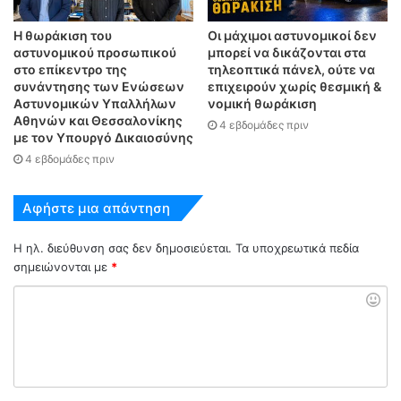
Η θωράκιση του
Οι μάχιμοι αστυνομικοί δεν
αστυνομικού προσωπικού
μπορεί να δικάζονται στα
στο επίκεντρο της
τηλεοπτικά πάνελ, ούτε να
συνάντησης των Ενώσεων
επιχειρούν χωρίς θεσμική &
Αστυνομικών Υπαλλήλων
νομική θωράκιση
Αθηνών και Θεσσαλονίκης
4 εβδομάδες πριν
με τον Υπουργό Δικαιοσύνης
4 εβδομάδες πριν
Αφήστε μια απάντηση
Η ηλ. διεύθυνση σας δεν δημοσιεύεται.
Τα υποχρεωτικά πεδία
σημειώνονται με
*