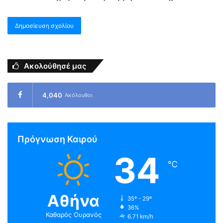
Ακολούθησέ μας
4,040
Ακόλουθοι
Πρόγνωση Καιρού
34
℃
Αθήνα
35º - 29º
36%
Καθαρός Ουρανός
6.71 km/h