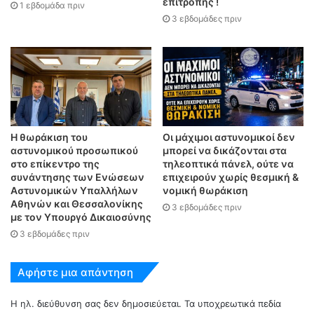
επιτροπής !
1 εβδομάδα πριν
3 εβδομάδες πριν
Η θωράκιση του
Οι μάχιμοι αστυνομικοί δεν
αστυνομικού προσωπικού
μπορεί να δικάζονται στα
στο επίκεντρο της
τηλεοπτικά πάνελ, ούτε να
συνάντησης των Ενώσεων
επιχειρούν χωρίς θεσμική &
Αστυνομικών Υπαλλήλων
νομική θωράκιση
Αθηνών και Θεσσαλονίκης
3 εβδομάδες πριν
με τον Υπουργό Δικαιοσύνης
3 εβδομάδες πριν
Αφήστε μια απάντηση
Η ηλ. διεύθυνση σας δεν δημοσιεύεται.
Τα υποχρεωτικά πεδία