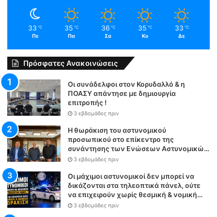
33
35
36
35
33
℃
℃
℃
℃
℃
Πε
Πα
Σα
Κυ
Δε
Πρόσφατες Ανακοινώσεις
Οι συνάδελφοι στον Κορυδαλλό & η
ΠΟΑΣΥ απάντησε με δημιουργία
επιτροπής !
3 εβδομάδες πριν
Η θωράκιση του αστυνομικού
προσωπικού στο επίκεντρο της
συνάντησης των Ενώσεων Αστυνομικών
Υπαλλήλων Αθηνών και Θεσσαλονίκης
3 εβδομάδες πριν
με τον Υπουργό Δικαιοσύνης
Οι μάχιμοι αστυνομικοί δεν μπορεί να
δικάζονται στα τηλεοπτικά πάνελ, ούτε
να επιχειρούν χωρίς θεσμική & νομική
θωράκιση
3 εβδομάδες πριν