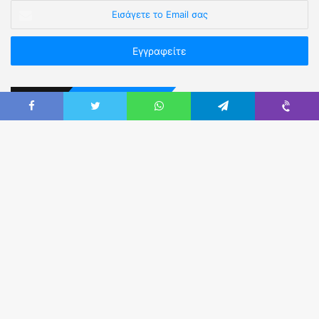
Επικοινωνήστε Μαζί μας
Καρύστου 3, Αθήνα Τ.Κ.11523 (πλησίον Πανόρμου).
Τηλ:
210 5236302 & 210 5249914
Email:
eaya@otenet.gr
Web:
easya.gr
Fax:
210-5222760
Εναλλακτικά χρησιμοποιήστε τη
φόρμα
επικοινωνίας.
Ακολουθήστε μας στο Facebook