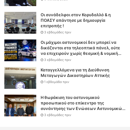
Οι συνάδελφοι στον Κορυδαλλό & η
ΠΟΑΣΥ απάντησε με δημιουργία
επιτροπής !
3 εβδομάδες πριν
Οι μάχιμοι αστυνομικοί δεν μπορεί να
δικάζονται στα τηλεοπτικά πάνελ, ούτε
να επιχειρούν χωρίς θεσμική & νομική
θωράκιση
3 εβδομάδες πριν
Καταγγελλόμενα για τη Διεύθυνση
Μεταγωγών Δικαστηρίων Αττικής
1 εβδομάδα πριν
Η θωράκιση του αστυνομικού
προσωπικού στο επίκεντρο της
συνάντησης των Ενώσεων Αστυνομικών
Υπαλλήλων Αθηνών και Θεσσαλονίκης
3 εβδομάδες πριν
με τον Υπουργό Δικαιοσύνης