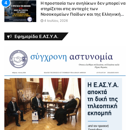
Η προστασία των ανηλίκων δεν μπορεί να
στηρίζεται στις αντοχές των
Νοσοκομείων Παίδων και της Ελληνικής
Αστυνομίας
4 Ιουλίου, 2026
Εφημερίδα Ε.ΑΣ.Υ.Α.