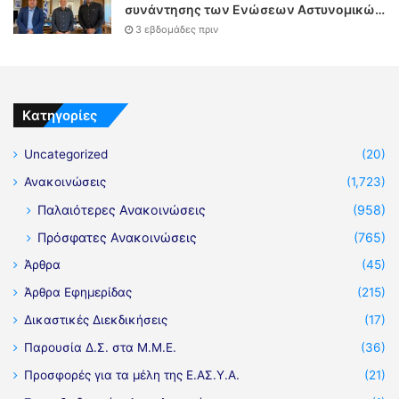
συνάντησης των Ενώσεων Αστυνομικών
Υπαλλήλων Αθηνών και Θεσσαλονίκης
3 εβδομάδες πριν
με τον Υπουργό Δικαιοσύνης
Kατηγορίες
Uncategorized
(20)
Ανακοινώσεις
(1,723)
Παλαιότερες Ανακοινώσεις
(958)
Πρόσφατες Ανακοινώσεις
(765)
Άρθρα
(45)
Άρθρα Εφημερίδας
(215)
Δικαστικές Διεκδικήσεις
(17)
Παρουσία Δ.Σ. στα Μ.Μ.Ε.
(36)
Προσφορές για τα μέλη της Ε.ΑΣ.Υ.Α.
(21)