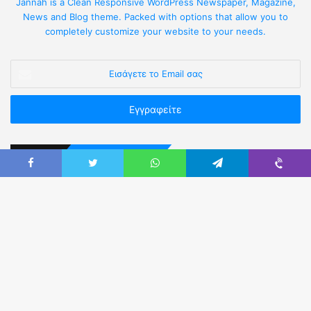
Jannah is a Clean Responsive WordPress Newspaper, Magazine,
News and Blog theme. Packed with options that allow you to
completely customize your website to your needs.
Επικοινωνήστε Μαζί μας
Καρύστου 3, Αθήνα Τ.Κ.11523 (πλησίον Πανόρμου).
Τηλ:
210 5236302 & 210 5249914
Email:
eaya@otenet.gr
Web:
easya.gr
Fax:
210-5222760