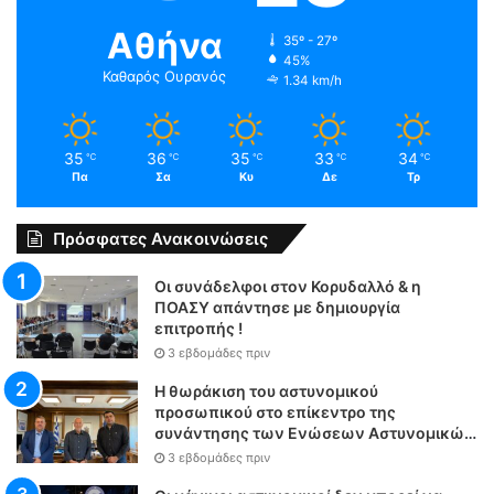
Αθήνα
35º - 27º
45%
Καθαρός Ουρανός
1.34 km/h
35
36
35
33
34
℃
℃
℃
℃
℃
Πα
Σα
Κυ
Δε
Τρ
Πρόσφατες Ανακοινώσεις
Οι συνάδελφοι στον Κορυδαλλό & η
ΠΟΑΣΥ απάντησε με δημιουργία
επιτροπής !
3 εβδομάδες πριν
Η θωράκιση του αστυνομικού
προσωπικού στο επίκεντρο της
συνάντησης των Ενώσεων Αστυνομικών
Υπαλλήλων Αθηνών και Θεσσαλονίκης
3 εβδομάδες πριν
με τον Υπουργό Δικαιοσύνης