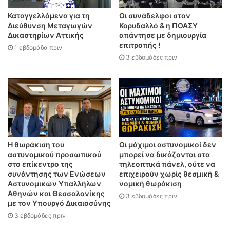
Καταγγελλόμενα για τη
Οι συνάδελφοι στον
Διεύθυνση Μεταγωγών
Κορυδαλλό & η ΠΟΑΣΥ
Δικαστηρίων Αττικής
απάντησε με δημιουργία
επιτροπής !
1 εβδομάδα πριν
3 εβδομάδες πριν
Η θωράκιση του
Οι μάχιμοι αστυνομικοί δεν
αστυνομικού προσωπικού
μπορεί να δικάζονται στα
στο επίκεντρο της
τηλεοπτικά πάνελ, ούτε να
συνάντησης των Ενώσεων
επιχειρούν χωρίς θεσμική &
Αστυνομικών Υπαλλήλων
νομική θωράκιση
Αθηνών και Θεσσαλονίκης
3 εβδομάδες πριν
με τον Υπουργό Δικαιοσύνης
3 εβδομάδες πριν