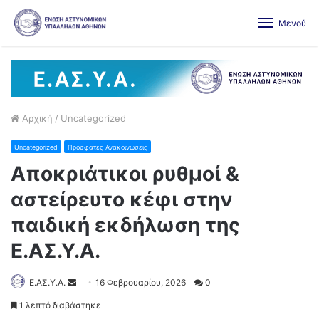
Μενού
Αρχική
/
Uncategorized
Uncategorized
Πρόσφατες Ανακοινώσεις
Αποκριάτικοι ρυθμοί &
αστείρευτο κέφι στην
παιδική εκδήλωση της
Ε.ΑΣ.Υ.Α.
Ε.ΑΣ.Υ.Α.
16 Φεβρουαρίου, 2026
0
1 λεπτό διαβάστηκε