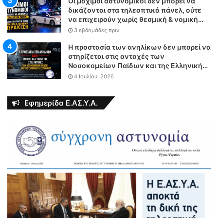
Οι μάχιμοι αστυνομικοί δεν μπορεί να
δικάζονται στα τηλεοπτικά πάνελ, ούτε
να επιχειρούν χωρίς θεσμική & νομική
θωράκιση
3 εβδομάδες πριν
Η προστασία των ανηλίκων δεν μπορεί να
στηρίζεται στις αντοχές των
Νοσοκομείων Παίδων και της Ελληνικής
Αστυνομίας
4 Ιουλίου, 2026
Εφημερίδα Ε.ΑΣ.Υ.Α.