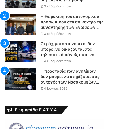
3 εβδομάδες πριν
Η θωράκιση του αστυνομικού
προσωπικού στο επίκεντρο της
συνάντησης των Ενώσεων
Αστυνομικών Υπαλλήλων
3 εβδομάδες πριν
Αθηνών και Θεσσαλονίκης με
τον Υπουργό Δικαιοσύνης
Οι μάχιμοι αστυνομικοί δεν
μπορεί να δικάζονται στα
τηλεοπτικά πάνελ, ούτε να
επιχειρούν χωρίς θεσμική &
4 εβδομάδες πριν
νομική θωράκιση
Η προστασία των ανηλίκων
δεν μπορεί να στηρίζεται στις
αντοχές των Νοσοκομείων
Παίδων και της Ελληνικής
4 Ιουλίου, 2026
Αστυνομίας
Εφημερίδα Ε.ΑΣ.Υ.Α.