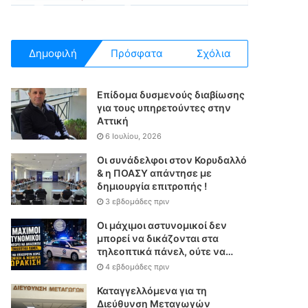
Δημοφιλή
Πρόσφατα
Σχόλια
Επίδομα δυσμενούς διαβίωσης
για τους υπηρετούντες στην
Αττική
6 Ιουλίου, 2026
Οι συνάδελφοι στον Κορυδαλλό
& η ΠΟΑΣΥ απάντησε με
δημιουργία επιτροπής !
3 εβδομάδες πριν
Οι μάχιμοι αστυνομικοί δεν
μπορεί να δικάζονται στα
τηλεοπτικά πάνελ, ούτε να
επιχειρούν χωρίς θεσμική &
4 εβδομάδες πριν
νομική θωράκιση
Καταγγελλόμενα για τη
Διεύθυνση Μεταγωγών