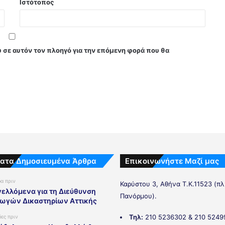
Ιστότοπος
υ σε αυτόν τον πλοηγό για την επόμενη φορά που θα
ατα Δημοσιευμένα Άρθρα
Επικοινωνήστε Μαζί μας
δα πριν
Καρύστου 3, Αθήνα Τ.Κ.11523 (π
ελλόμενα για τη Διεύθυνση
Πανόρμου).
ωγών Δικαστηρίων Αττικής
Τηλ:
210 5236302 & 210 5249
δες πριν