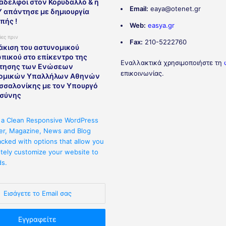
άδελφοι στον Κορυδαλλό & η
Email:
eaya@otenet.gr
 απάντησε με δημιουργία
πής !
Web:
easya.gr
δες πριν
Fax:
210-5222760
άκιση του αστυνομικού
πικού στο επίκεντρο της
Εναλλακτικά χρησιμοποιήστε τη
τησης των Ενώσεων
επικοινωνίας.
ομικών Υπαλλήλων Αθηνών
εσσαλονίκης με τον Υπουργό
οσύνης
 a Clean Responsive WordPress
r, Magazine, News and Blog
cked with options that allow you
tely customize your website to
ds.