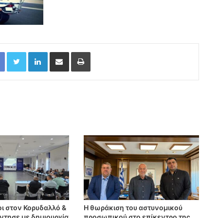
ι στον Κορυδαλλό &
Η θωράκιση του αστυνομικού
τησε με δημιουργία
προσωπικού στο επίκεντρο της