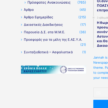
Οι συν
Πρόσφατες Ανακοινώσεις
(765)
ΠΟΑΣΥ
Άρθρα
(45)
επιτρο
Άρθρα Εφημερίδας
(215)
3 εβδομά
Η θωρ
Δικαστικές Διεκδικήσεις
(17)
προσω
συνάν
Παρουσία Δ.Σ. στα Μ.Μ.Ε.
(36)
Αστυν
Προσφορές για τα μέλη της Ε.ΑΣ.Υ.Α.
και Θ
(21)
Δικαι
Συνταξιοδοτικά – Ασφαλιστικά
(1)
Jannah is
Newspape
theme. Pa
to comple
your nee