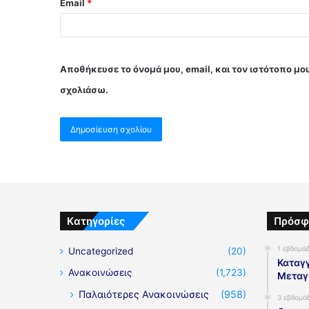
Email
*
Αποθήκευσε το όνομά μου, email, και τον ιστότοπο μο
σχολιάσω.
Kατηγορίες
Πρόσφ
1 εβδομά
Uncategorized
(20)
Καταγγ
Ανακοινώσεις
(1,723)
Μεταγ
Παλαιότερες Ανακοινώσεις
(958)
3 εβδομά