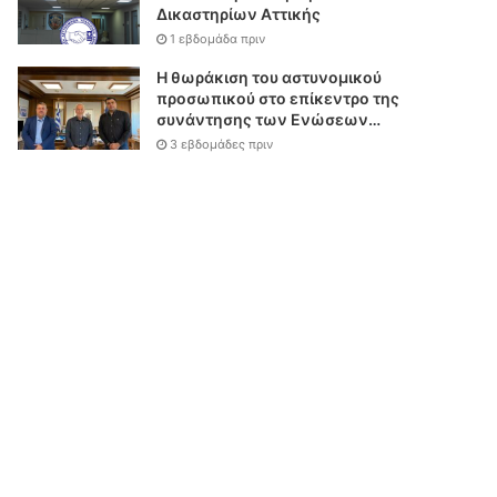
Δικαστηρίων Αττικής
1 εβδομάδα πριν
Η θωράκιση του αστυνομικού
προσωπικού στο επίκεντρο της
συνάντησης των Ενώσεων
Αστυνομικών Υπαλλήλων
3 εβδομάδες πριν
Αθηνών και Θεσσαλονίκης με
τον Υπουργό Δικαιοσύνης