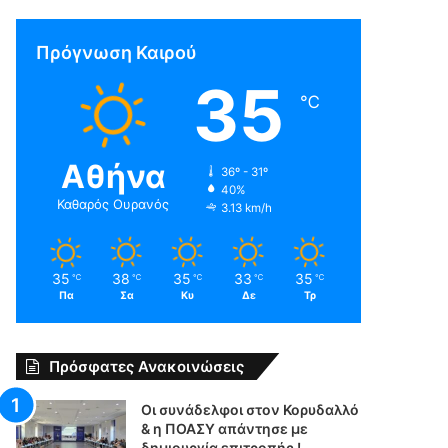
Πρόγνωση Καιρού
35
℃
Αθήνα
36º - 31º
40%
Καθαρός Ουρανός
3.13 km/h
35
38
35
33
35
℃
℃
℃
℃
℃
Πα
Σα
Κυ
Δε
Τρ
Πρόσφατες Ανακοινώσεις
Οι συνάδελφοι στον Κορυδαλλό
& η ΠΟΑΣΥ απάντησε με
δημιουργία επιτροπής !