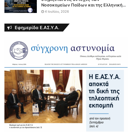
Νοσοκομείων Παίδων και της Ελληνικής
Αστυνομίας
4 Ιουλίου, 2026
Εφημερίδα Ε.ΑΣ.Υ.Α.