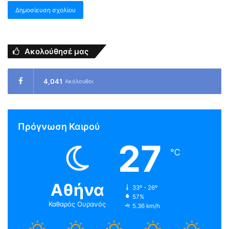
Ακολούθησέ μας
4,041
Ακόλουθοι
Πρόγνωση Καιρού
27
℃
Αθήνα
33º - 26º
57%
Καθαρός Ουρανός
5.36 km/h