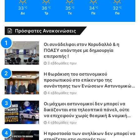
33
36
35
34
32
℃
℃
℃
℃
℃
Δε
Τρ
Τε
Πε
Πα
Πρόσφατες Ανακοινώσεις
Οι συνάδελφοι στον Κορυδαλλό & η
ΠΟΑΣΥ απάντησε με δημιουργία
επιτροπής !
3 εβδομάδες πριν
Η θωράκιση του αστυνομικού
προσωπικού στο επίκεντρο της
συνάντησης των Ενώσεων Αστυνομικών
Υπαλλήλων Αθηνών και Θεσσαλονίκης
4 εβδομάδες πριν
με τον Υπουργό Δικαιοσύνης
Οι μάχιμοι αστυνομικοί δεν μπορεί να
δικάζονται στα τηλεοπτικά πάνελ, ούτε
να επιχειρούν χωρίς θεσμική & νομική
θωράκιση
4 εβδομάδες πριν
Η προστασία των ανηλίκων δεν μπορεί να
στηρίζεται στις αντοχές των