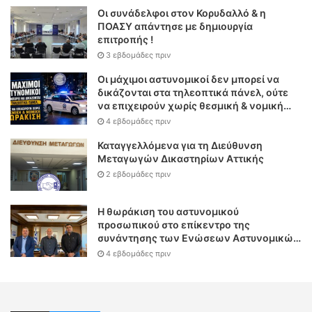
Οι συνάδελφοι στον Κορυδαλλό & η
ΠΟΑΣΥ απάντησε με δημιουργία
επιτροπής !
3 εβδομάδες πριν
Οι μάχιμοι αστυνομικοί δεν μπορεί να
δικάζονται στα τηλεοπτικά πάνελ, ούτε
να επιχειρούν χωρίς θεσμική & νομική
θωράκιση
4 εβδομάδες πριν
Καταγγελλόμενα για τη Διεύθυνση
Μεταγωγών Δικαστηρίων Αττικής
2 εβδομάδες πριν
Η θωράκιση του αστυνομικού
προσωπικού στο επίκεντρο της
συνάντησης των Ενώσεων Αστυνομικών
Υπαλλήλων Αθηνών και Θεσσαλονίκης
4 εβδομάδες πριν
με τον Υπουργό Δικαιοσύνης