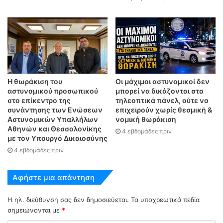
Η θωράκιση του
Οι μάχιμοι αστυνομικοί δεν
αστυνομικού προσωπικού
μπορεί να δικάζονται στα
στο επίκεντρο της
τηλεοπτικά πάνελ, ούτε να
συνάντησης των Ενώσεων
επιχειρούν χωρίς θεσμική &
Αστυνομικών Υπαλλήλων
νομική θωράκιση
Αθηνών και Θεσσαλονίκης
4 εβδομάδες πριν
με τον Υπουργό Δικαιοσύνης
4 εβδομάδες πριν
Αφήστε μια απάντηση
Η ηλ. διεύθυνση σας δεν δημοσιεύεται.
Τα υποχρεωτικά πεδία
σημειώνονται με
*