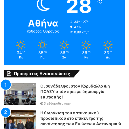
28
℃
Αθήνα
34º - 27º
47%
Καθαρός Ουρανός
0.89 km/h
34
35
36
36
33
℃
℃
℃
℃
℃
Πε
Πα
Σα
Κυ
Δε
Πρόσφατες Ανακοινώσεις
Οι συνάδελφοι στον Κορυδαλλό & η
ΠΟΑΣΥ απάντησε με δημιουργία
επιτροπής !
3 εβδομάδες πριν
Η θωράκιση του αστυνομικού
προσωπικού στο επίκεντρο της
συνάντησης των Ενώσεων Αστυνομικών