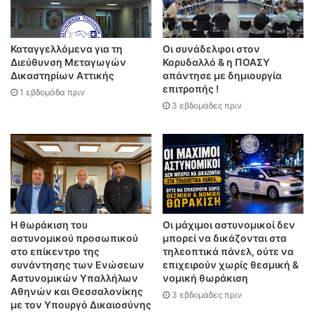
Καταγγελλόμενα για τη
Οι συνάδελφοι στον
Διεύθυνση Μεταγωγών
Κορυδαλλό & η ΠΟΑΣΥ
Δικαστηρίων Αττικής
απάντησε με δημιουργία
επιτροπής !
1 εβδομάδα πριν
3 εβδομάδες πριν
Η θωράκιση του
Οι μάχιμοι αστυνομικοί δεν
αστυνομικού προσωπικού
μπορεί να δικάζονται στα
στο επίκεντρο της
τηλεοπτικά πάνελ, ούτε να
συνάντησης των Ενώσεων
επιχειρούν χωρίς θεσμική &
Αστυνομικών Υπαλλήλων
νομική θωράκιση
Αθηνών και Θεσσαλονίκης
3 εβδομάδες πριν
με τον Υπουργό Δικαιοσύνης