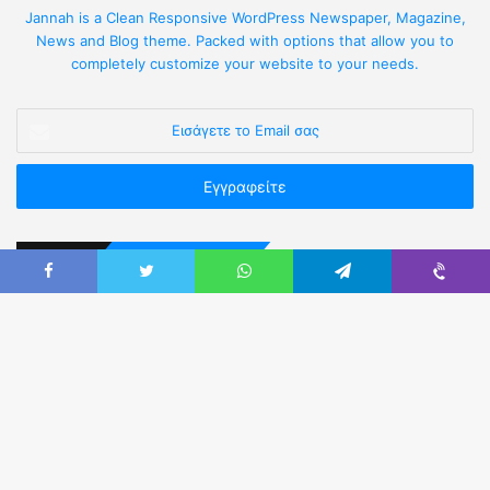
Jannah is a Clean Responsive WordPress Newspaper, Magazine,
News and Blog theme. Packed with options that allow you to
completely customize your website to your needs.
Επικοινωνήστε Μαζί μας
Καρύστου 3, Αθήνα Τ.Κ.11523 (πλησίον Πανόρμου).
Τηλ:
210 5236302 & 210 5249914
Email:
eaya@otenet.gr
Web:
easya.gr
Fax:
210-5222760