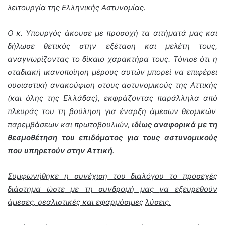
λειτουργία της Ελληνικής Αστυνομίας.
Ο κ. Υπουργός άκουσε με προσοχή τα αιτήματά μας και
δήλωσε θετικός στην εξέταση και μελέτη τους,
αναγνωρίζοντας το δίκαιο χαρακτήρα τους. Τόνισε ότι η
σταδιακή ικανοποίηση μέρους αυτών μπορεί να επιφέρει
ουσιαστική ανακούφιση στους αστυνομικούς της Αττικής
(και όλης της Ελλάδας), εκφράζοντας παράλληλα
α
π
ό
πλευράς του τη βούληση για έναρξη άμεσων θεσμικών
παρεμβάσεων και πρωτοβουλιών,
ιδίως αναφορικά με τη
θεσμοθέτηση του επιδόματος για τους αστυνομικούς
που υπηρετούν στην Αττική
.
Συμφωνήθηκε η συνέχιση του διαλόγου το προσεχές
διάστημα
ώστε
με τη συνδρομή μας
να εξευρεθούν
άμεσες
,
ρεαλιστικές
και
εφαρμόσιμες
λύσεις
.