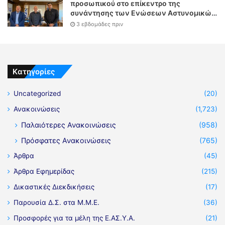
προσωπικού στο επίκεντρο της
συνάντησης των Ενώσεων Αστυνομικών
Υπαλλήλων Αθηνών και Θεσσαλονίκης
3 εβδομάδες πριν
με τον Υπουργό Δικαιοσύνης
Kατηγορίες
Uncategorized
(20)
Ανακοινώσεις
(1,723)
Παλαιότερες Ανακοινώσεις
(958)
Πρόσφατες Ανακοινώσεις
(765)
Άρθρα
(45)
Άρθρα Εφημερίδας
(215)
Δικαστικές Διεκδικήσεις
(17)
Παρουσία Δ.Σ. στα Μ.Μ.Ε.
(36)
Προσφορές για τα μέλη της Ε.ΑΣ.Υ.Α.
(21)