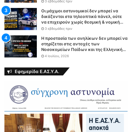
Υπαλλήλων Αθηνών και Θεσσαλονίκης
3 εβδομάδες πριν
με τον Υπουργό Δικαιοσύνης
Οι μάχιμοι αστυνομικοί δεν μπορεί να
δικάζονται στα τηλεοπτικά πάνελ, ούτε
να επιχειρούν χωρίς θεσμική & νομική
θωράκιση
3 εβδομάδες πριν
Η προστασία των ανηλίκων δεν μπορεί να
στηρίζεται στις αντοχές των
Νοσοκομείων Παίδων και της Ελληνικής
Αστυνομίας
4 Ιουλίου, 2026
Εφημερίδα Ε.ΑΣ.Υ.Α.