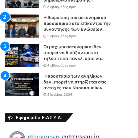
3 εβδομάδες πριν
Η θωράκιση του αστυνομικού
προσωπικού στο επίκεντρο της
συνάντησης των Ενώσεων
Αστυνομικών Υπαλλήλων
3 εβδομάδες πριν
Αθηνών και Θεσσαλονίκης με
τον Υπουργό Δικαιοσύνης
Οι μάχιμοι αστυνομικοί δεν
μπορεί να δικάζονται στα
τηλεοπτικά πάνελ, ούτε να
επιχειρούν χωρίς θεσμική &
4 εβδομάδες πριν
νομική θωράκιση
Η προστασία των ανηλίκων
δεν μπορεί να στηρίζεται στις
αντοχές των Νοσοκομείων
Παίδων και της Ελληνικής
4 Ιουλίου, 2026
Αστυνομίας
Εφημερίδα Ε.ΑΣ.Υ.Α.