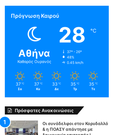
Πρόγνωση Καιρού
28
℃
Αθήνα
37º - 26º
48%
Καθαρός Ουρανός
0.45 km/h
37
37
33
35
35
℃
℃
℃
℃
℃
Σα
Κυ
Δε
Τρ
Τε
Πρόσφατες Ανακοινώσεις
Οι συνάδελφοι στον Κορυδαλλό
& η ΠΟΑΣΥ απάντησε με
δημιουργία επιτροπής !