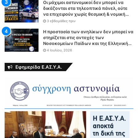
Οι μάχιμοι αστυνομικοί δεν μπορεί να
δικάζονται στα τηλεοπτικά πάνελ, ούτε
να επιχειρούν χωρίς θεσμική & νομική
θωράκιση
3 εβδομάδες πριν
Η προστασία των ανηλίκων δεν μπορεί να
στηρίζεται στις αντοχές των
Νοσοκομείων Παίδων και της Ελληνικής
Αστυνομίας
4 Ιουλίου, 2026
Εφημερίδα Ε.ΑΣ.Υ.Α.