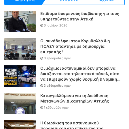
Επίδομα δυσμενούς διαβίωσης για τους
υπηρετούντες στην Αττική
6 Ιουλίου, 2026
Οι συνάδελφοι στον Κορυδαλλό & η
ΠΟΑΣΥ απάντησε με δημιουργία
επιτροπής !
3 εβδομάδες πριν
Οι μάχιμοι αστυνομικοί δεν μπορεί να
δικάζονται στα τηλεοπτικά πάνελ, ούτε
να επιχειρούν χωρίς θεσμική & νομική
θωράκιση
3 εβδομάδες πριν
Καταγγελλόμενα για τη Διεύθυνση
Μεταγωγών Δικαστηρίων Αττικής
1 εβδομάδα πριν
Η θωράκιση του αστυνομικού
προσωπικού στο επίκεντρο της