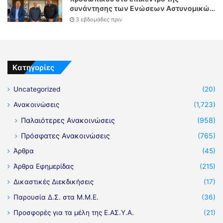
συνάντησης των Ενώσεων Αστυνομικών
Υπαλλήλων Αθηνών και Θεσσαλονίκης
3 εβδομάδες πριν
με τον Υπουργό Δικαιοσύνης
Kατηγορίες
Uncategorized
(20)
Ανακοινώσεις
(1,723)
Παλαιότερες Ανακοινώσεις
(958)
Πρόσφατες Ανακοινώσεις
(765)
Άρθρα
(45)
Άρθρα Εφημερίδας
(215)
Δικαστικές Διεκδικήσεις
(17)
Παρουσία Δ.Σ. στα Μ.Μ.Ε.
(36)
Προσφορές για τα μέλη της Ε.ΑΣ.Υ.Α.
(21)