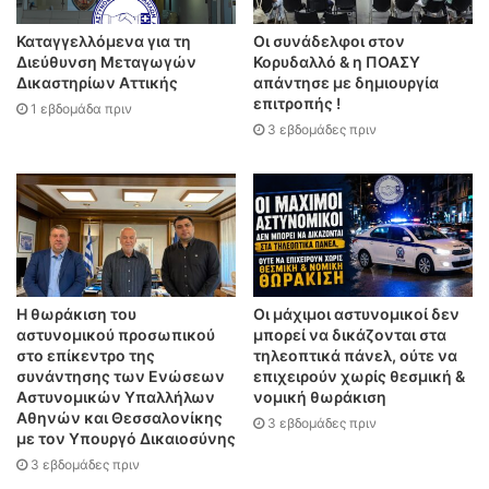
Καταγγελλόμενα για τη
Οι συνάδελφοι στον
Διεύθυνση Μεταγωγών
Κορυδαλλό & η ΠΟΑΣΥ
Δικαστηρίων Αττικής
απάντησε με δημιουργία
επιτροπής !
1 εβδομάδα πριν
3 εβδομάδες πριν
Η θωράκιση του
Οι μάχιμοι αστυνομικοί δεν
αστυνομικού προσωπικού
μπορεί να δικάζονται στα
στο επίκεντρο της
τηλεοπτικά πάνελ, ούτε να
συνάντησης των Ενώσεων
επιχειρούν χωρίς θεσμική &
Αστυνομικών Υπαλλήλων
νομική θωράκιση
Αθηνών και Θεσσαλονίκης
3 εβδομάδες πριν
με τον Υπουργό Δικαιοσύνης
3 εβδομάδες πριν