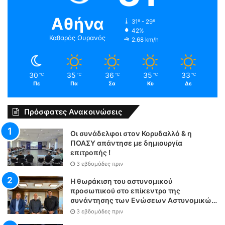
Αθήνα
31º - 29º
42%
Καθαρός Ουρανός
2.68 km/h
30
35
36
35
33
℃
℃
℃
℃
℃
Πε
Πα
Σα
Κυ
Δε
Πρόσφατες Ανακοινώσεις
Οι συνάδελφοι στον Κορυδαλλό & η
ΠΟΑΣΥ απάντησε με δημιουργία
επιτροπής !
3 εβδομάδες πριν
Η θωράκιση του αστυνομικού
προσωπικού στο επίκεντρο της
συνάντησης των Ενώσεων Αστυνομικών
Υπαλλήλων Αθηνών και Θεσσαλονίκης
3 εβδομάδες πριν
με τον Υπουργό Δικαιοσύνης