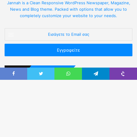
Jannah is a Clean Responsive WordPress Newspaper, Magazine,
News and Blog theme. Packed with options that allow you to
completely customize your website to your needs.
Επικοινωνήστε Μαζί μας
Καρύστου 3, Αθήνα Τ.Κ.11523 (πλησίον Πανόρμου).
Τηλ:
210 5236302 & 210 5249914
Email:
eaya@otenet.gr
Web:
easya.gr
Fax:
210-5222760