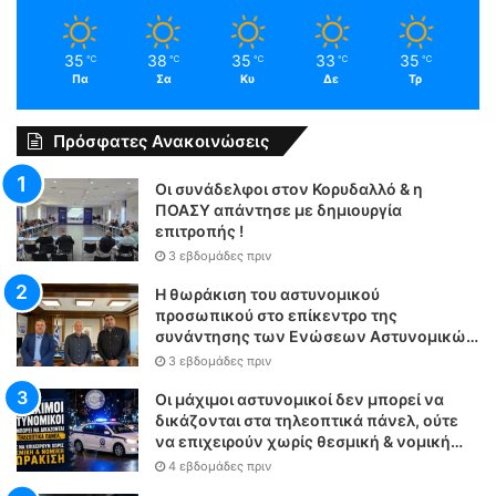
35
38
35
33
35
℃
℃
℃
℃
℃
Πα
Σα
Κυ
Δε
Τρ
Πρόσφατες Ανακοινώσεις
Οι συνάδελφοι στον Κορυδαλλό & η
ΠΟΑΣΥ απάντησε με δημιουργία
επιτροπής !
3 εβδομάδες πριν
Η θωράκιση του αστυνομικού
προσωπικού στο επίκεντρο της
συνάντησης των Ενώσεων Αστυνομικών
Υπαλλήλων Αθηνών και Θεσσαλονίκης
3 εβδομάδες πριν
με τον Υπουργό Δικαιοσύνης
Οι μάχιμοι αστυνομικοί δεν μπορεί να
δικάζονται στα τηλεοπτικά πάνελ, ούτε
να επιχειρούν χωρίς θεσμική & νομική
θωράκιση
4 εβδομάδες πριν