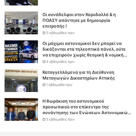
Οι συνάδελφοι στον Κορυδαλλό & η
ΠΟΑΣΥ απάντησε με δημιουργία
επιτροπής !
3 εβδομάδες πριν
Οι μάχιμοι αστυνομικοί δεν μπορεί να
δικάζονται στα τηλεοπτικά πάνελ, ούτε
να επιχειρούν χωρίς θεσμική & νομική
θωράκιση
4 εβδομάδες πριν
Καταγγελλόμενα για τη Διεύθυνση
Μεταγωγών Δικαστηρίων Αττικής
1 εβδομάδα πριν
Η θωράκιση του αστυνομικού
προσωπικού στο επίκεντρο της
συνάντησης των Ενώσεων Αστυνομικών
Υπαλλήλων Αθηνών και Θεσσαλονίκης
3 εβδομάδες πριν
με τον Υπουργό Δικαιοσύνης