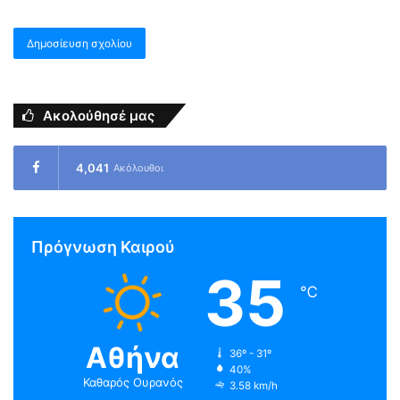
Ακολούθησέ μας
4,041
Ακόλουθοι
Πρόγνωση Καιρού
35
℃
Αθήνα
36º - 31º
40%
Καθαρός Ουρανός
3.58 km/h