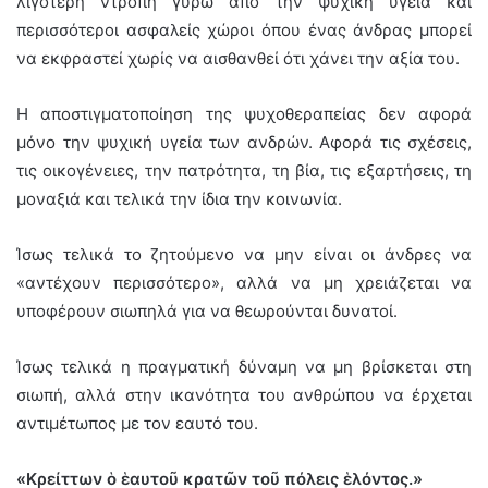
λιγότερη ντροπή γύρω από την ψυχική υγεία και
περισσότεροι ασφαλείς χώροι όπου ένας άνδρας μπορεί
να εκφραστεί χωρίς να αισθανθεί ότι χάνει την αξία του.
Η αποστιγματοποίηση της ψυχοθεραπείας δεν αφορά
μόνο την ψυχική υγεία των ανδρών. Αφορά τις σχέσεις,
τις οικογένειες, την πατρότητα, τη βία, τις εξαρτήσεις, τη
μοναξιά και τελικά την ίδια την κοινωνία.
Ίσως τελικά το ζητούμενο να μην είναι οι άνδρες να
«αντέχουν περισσότερο», αλλά να μη χρειάζεται να
υποφέρουν σιωπηλά για να θεωρούνται δυνατοί.
Ίσως τελικά η πραγματική δύναμη να μη βρίσκεται στη
σιωπή, αλλά στην ικανότητα του ανθρώπου να έρχεται
αντιμέτωπος με τον εαυτό του.
«Κρείττων
ὁ
ἑ
αυτο
ῦ
κρατ
ῶ
ν το
ῦ
πόλεις
ἑ
λόντος.»