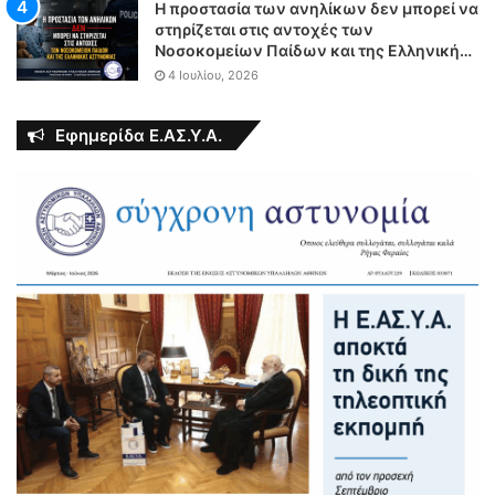
Η προστασία των ανηλίκων δεν μπορεί να
στηρίζεται στις αντοχές των
Νοσοκομείων Παίδων και της Ελληνικής
Αστυνομίας
4 Ιουλίου, 2026
Εφημερίδα Ε.ΑΣ.Υ.Α.