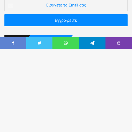
Επικοινωνήστε Μαζί μας
Καρύστου 3, Αθήνα Τ.Κ.11523 (πλησίον Πανόρμου).
Τηλ:
210 5236302 & 210 5249914
Email:
eaya@otenet.gr
Web:
easya.gr
Fax:
210-5222760
Εναλλακτικά χρησιμοποιήστε τη
φόρμα
επικοινωνίας.
Ακολουθήστε μας στο Facebook