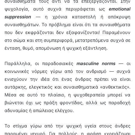
συναισθήματά τους αντί να τα επεξεργάζονται. Στην
ψυχολογία, αυτό συχνά περιγράφεται ως
emotional
suppression
— η χρόνια καταστολή ή απόκρυψη
συναισθημάτων. Το πρόβλημα είναι ότι τα συναισθήματα
που δεν εκφράζονται δεν εξαφανίζονται! Παραμένουν
στο σώμα και στη συμπεριφορά, μετατρεπόμενα συχνά σε
ένταση, θυμό, απομόνωση ή ψυχική εξάντληση.
Παράλληλα, οι παραδοσιακές
masculine norms
— οι
κοινωνικές νόρμες γύρω από τον ανδρισμό — συχνά
ενισχύουν την ιδέα ότι ένας άνδρας πρέπει να είναι
αυτάρκης, ελεγκτικός και συναισθηματικά «ανθεκτικός».
Μέσα σε αυτό το πλαίσιο, η ψυχοθεραπεία μπορεί να
βιώνεται όχι ως πράξη φροντίδας, αλλά ως παραδοχή
αδυναμίας ή απώλειας ελέγχου.
Το στίγμα γύρω από την ψυχική υγεία στους άνδρες
παραμένει ισχυρό. Για πολλούς, η φράση «χρειάζομαι