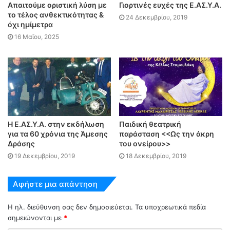
Απαιτούμε οριστική λύση με
Γιορτινές ευχές της Ε.ΑΣ.Υ.Α.
το τέλος ανθεκτικότητας &
24 Δεκεμβρίου, 2019
όχι ημίμετρα
16 Μαΐου, 2025
Η Ε.ΑΣ.Υ.Α. στην εκδήλωση
Παιδική θεατρική
για τα 60 χρόνια της Άμεσης
παράσταση <<Ως την άκρη
Δράσης
του ονείρου>>
19 Δεκεμβρίου, 2019
18 Δεκεμβρίου, 2019
Αφήστε μια απάντηση
Η ηλ. διεύθυνση σας δεν δημοσιεύεται.
Τα υποχρεωτικά πεδία
σημειώνονται με
*