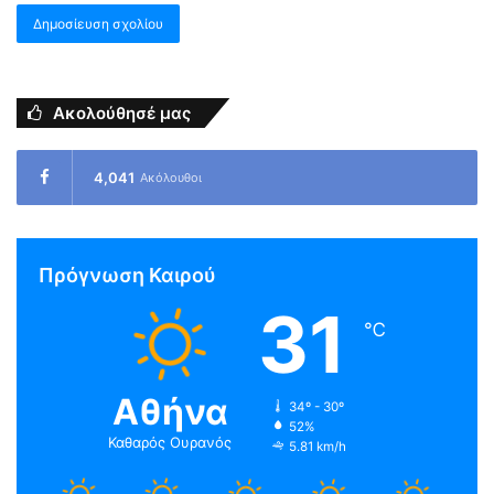
Ακολούθησέ μας
4,041
Ακόλουθοι
Πρόγνωση Καιρού
31
℃
Αθήνα
34º - 30º
52%
Καθαρός Ουρανός
5.81 km/h