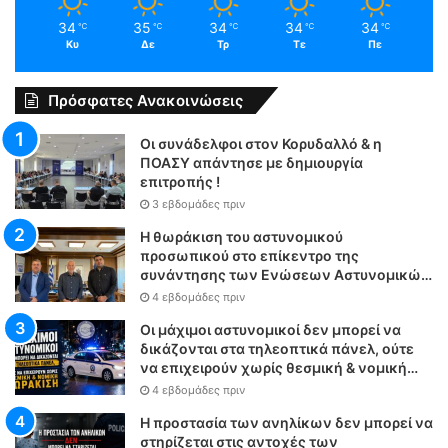
34
35
34
34
34
℃
℃
℃
℃
℃
Κυ
Δε
Τρ
Τε
Πε
Πρόσφατες Ανακοινώσεις
Οι συνάδελφοι στον Κορυδαλλό & η
ΠΟΑΣΥ απάντησε με δημιουργία
επιτροπής !
3 εβδομάδες πριν
Η θωράκιση του αστυνομικού
προσωπικού στο επίκεντρο της
συνάντησης των Ενώσεων Αστυνομικών
Υπαλλήλων Αθηνών και Θεσσαλονίκης
4 εβδομάδες πριν
με τον Υπουργό Δικαιοσύνης
Οι μάχιμοι αστυνομικοί δεν μπορεί να
δικάζονται στα τηλεοπτικά πάνελ, ούτε
να επιχειρούν χωρίς θεσμική & νομική
θωράκιση
4 εβδομάδες πριν
Η προστασία των ανηλίκων δεν μπορεί να
στηρίζεται στις αντοχές των