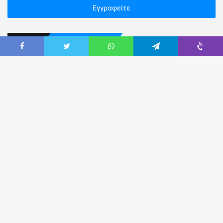
Επικοινωνήστε Μαζί μας
Καρύστου 3, Αθήνα Τ.Κ.11523 (πλησίον Πανόρμου).
Τηλ:
210 5236302 & 210 5249914
Email:
eaya@otenet.gr
Web:
easya.gr
Fax:
210-5222760
Εναλλακτικά χρησιμοποιήστε τη
φόρμα
επικοινωνίας.
Ακολουθήστε μας στο Facebook