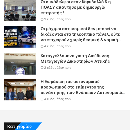
Οι συνάδελφοι στον Κορυδαλλό & η
ΠΟΑΣΥ απάντησε με δημιουργία
επιτροπής !
3 εβδομάδες πριν
Οι μάχιμοι αστυνομικοί δεν μπορεί να
δικάζονται στα τηλεοπτικά πάνελ, ούτε
να επιχειρούν χωρίς θεσμική & νομική
θωράκιση
4 εβδομάδες πριν
Καταγγελλόμενα για τη Διεύθυνση
Μεταγωγών Δικαστηρίων Αττικής
2 εβδομάδες πριν
Η θωράκιση του αστυνομικού
προσωπικού στο επίκεντρο της
συνάντησης των Ενώσεων Αστυνομικών
Υπαλλήλων Αθηνών και Θεσσαλονίκης
4 εβδομάδες πριν
με τον Υπουργό Δικαιοσύνης
Kατηγορίες