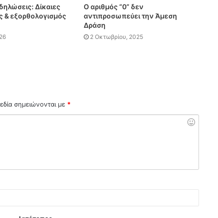
δηλώσεις: Δίκαιες
O αριθμός “0” δεν
ς & εξορθολογισμός
αντιπροσωπεύει την Άμεση
Δράση
026
2 Οκτωβρίου, 2025
εδία σημειώνονται με
*