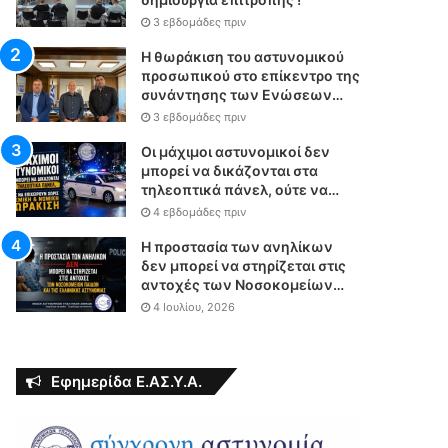
3 εβδομάδες πριν
Η θωράκιση του αστυνομικού
προσωπικού στο επίκεντρο της
συνάντησης των Ενώσεων
Αστυνομικών Υπαλλήλων
3 εβδομάδες πριν
Αθηνών και Θεσσαλονίκης με
τον Υπουργό Δικαιοσύνης
Οι μάχιμοι αστυνομικοί δεν
μπορεί να δικάζονται στα
τηλεοπτικά πάνελ, ούτε να
επιχειρούν χωρίς θεσμική &
4 εβδομάδες πριν
νομική θωράκιση
Η προστασία των ανηλίκων
δεν μπορεί να στηρίζεται στις
αντοχές των Νοσοκομείων
Παίδων και της Ελληνικής
4 Ιουλίου, 2026
Αστυνομίας
Εφημερίδα Ε.ΑΣ.Υ.Α.