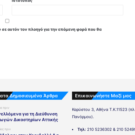
Ιστότοπος
υ σε αυτόν τον πλοηγό για την επόμενη φορά που θα
ατα Δημοσιευμένα Άρθρα
Επικοινωνήστε Μαζί μας
δα πριν
Καρύστου 3, Αθήνα Τ.Κ.11523 (π
ελλόμενα για τη Διεύθυνση
Πανόρμου).
ωγών Δικαστηρίων Αττικής
Τηλ:
210 5236302 & 210 5249
δες πριν