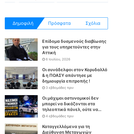
Δημοφιλή
Πρόσφατα
Σχόλια
Επίδομα δυσμενούς διαβίωσης
για τους υπηρετούντες στην
Αττική
6 Ιουλίου, 2026
Οι συνάδελφοι στον Κορυδαλλό
& η ΠΟΑΣΥ απάντησε με
δημιουργία επιτροπής !
3 εβδομάδες πριν
Οι μάχιμοι αστυνομικοί δεν
μπορεί να δικάζονται στα
τηλεοπτικά πάνελ, ούτε να
επιχειρούν χωρίς θεσμική &
4 εβδομάδες πριν
νομική θωράκιση
Καταγγελλόμενα για τη
Διεύθυνση Μεταγωγών