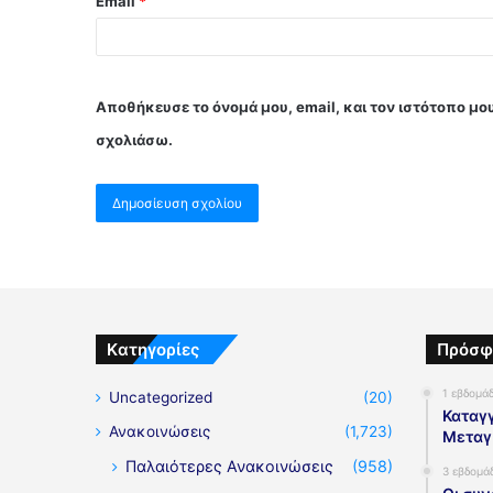
Email
*
Αποθήκευσε το όνομά μου, email, και τον ιστότοπο μο
σχολιάσω.
Kατηγορίες
Πρόσφ
1 εβδομά
Uncategorized
(20)
Καταγγ
Ανακοινώσεις
(1,723)
Μεταγ
Παλαιότερες Ανακοινώσεις
(958)
3 εβδομά