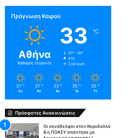
Πρόγνωση Καιρού
33
℃
Αθήνα
37º - 30º
41%
Καθαρός Ουρανός
3.58 km/h
37
37
33
35
35
℃
℃
℃
℃
℃
Σα
Κυ
Δε
Τρ
Τε
Πρόσφατες Ανακοινώσεις
Οι συνάδελφοι στον Κορυδαλλό
& η ΠΟΑΣΥ απάντησε με
δημιουργία επιτροπής !