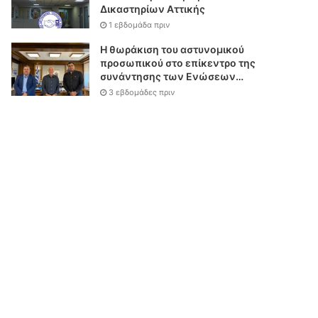
Δικαστηρίων Αττικής
1 εβδομάδα πριν
Η θωράκιση του αστυνομικού
προσωπικού στο επίκεντρο της
συνάντησης των Ενώσεων
Αστυνομικών Υπαλλήλων
3 εβδομάδες πριν
Αθηνών και Θεσσαλονίκης με
τον Υπουργό Δικαιοσύνης