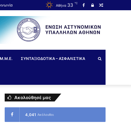
℃
33
οινωνία
Αθήνα
Μ.Μ.Ε.
ΣΥΝΤΑΞΙΟΔΟΤΙΚΑ – ΑΣΦΑΛΙΣΤΙΚΑ
Ακολούθησέ μας
4,041
Ακόλουθοι