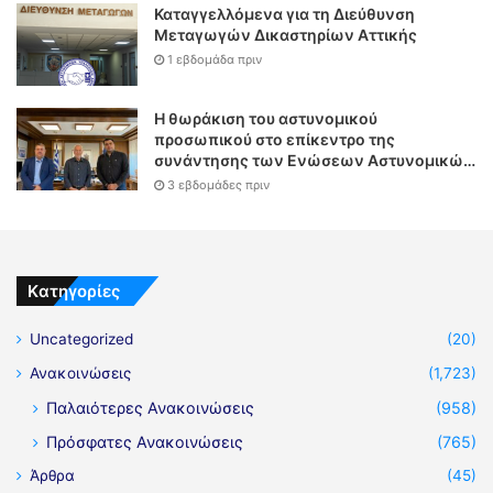
Καταγγελλόμενα για τη Διεύθυνση
Μεταγωγών Δικαστηρίων Αττικής
1 εβδομάδα πριν
Η θωράκιση του αστυνομικού
προσωπικού στο επίκεντρο της
συνάντησης των Ενώσεων Αστυνομικών
Υπαλλήλων Αθηνών και Θεσσαλονίκης
3 εβδομάδες πριν
με τον Υπουργό Δικαιοσύνης
Kατηγορίες
Uncategorized
(20)
Ανακοινώσεις
(1,723)
Παλαιότερες Ανακοινώσεις
(958)
Πρόσφατες Ανακοινώσεις
(765)
Άρθρα
(45)