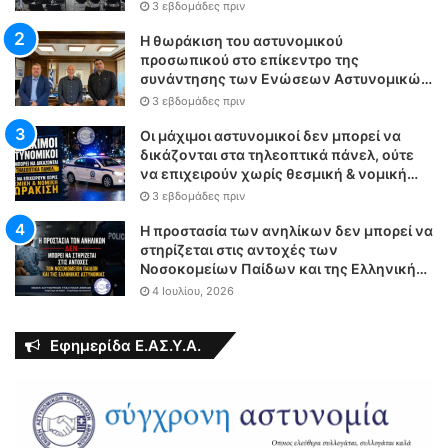
3 εβδομάδες πριν
Η θωράκιση του αστυνομικού
προσωπικού στο επίκεντρο της
συνάντησης των Ενώσεων Αστυνομικών
Υπαλλήλων Αθηνών και Θεσσαλονίκης
3 εβδομάδες πριν
με τον Υπουργό Δικαιοσύνης
Οι μάχιμοι αστυνομικοί δεν μπορεί να
δικάζονται στα τηλεοπτικά πάνελ, ούτε
να επιχειρούν χωρίς θεσμική & νομική
θωράκιση
3 εβδομάδες πριν
Η προστασία των ανηλίκων δεν μπορεί να
στηρίζεται στις αντοχές των
Νοσοκομείων Παίδων και της Ελληνικής
Αστυνομίας
4 Ιουλίου, 2026
Εφημερίδα Ε.ΑΣ.Υ.Α.