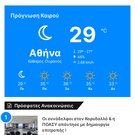
Πρόγνωση Καιρού
29
℃
Αθήνα
29º - 27º
46%
Καθαρός Ουρανός
2.68 km/h
29
35
36
35
33
℃
℃
℃
℃
℃
Πε
Πα
Σα
Κυ
Δε
Πρόσφατες Ανακοινώσεις
Οι συνάδελφοι στον Κορυδαλλό & η
ΠΟΑΣΥ απάντησε με δημιουργία
επιτροπής !