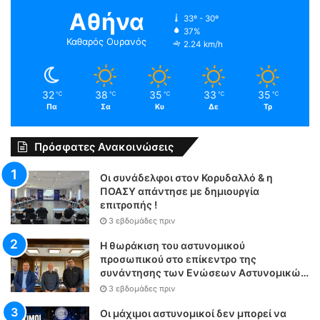
Αθήνα
33º - 30º
37%
Καθαρός Ουρανός
2.24 km/h
32
38
35
33
35
℃
℃
℃
℃
℃
Πα
Σα
Κυ
Δε
Τρ
Πρόσφατες Ανακοινώσεις
Οι συνάδελφοι στον Κορυδαλλό & η
ΠΟΑΣΥ απάντησε με δημιουργία
επιτροπής !
3 εβδομάδες πριν
Η θωράκιση του αστυνομικού
προσωπικού στο επίκεντρο της
συνάντησης των Ενώσεων Αστυνομικών
Υπαλλήλων Αθηνών και Θεσσαλονίκης
3 εβδομάδες πριν
με τον Υπουργό Δικαιοσύνης
Οι μάχιμοι αστυνομικοί δεν μπορεί να