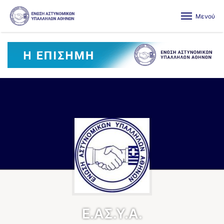
Μενού
Ε.ΑΣ.Υ.Α.