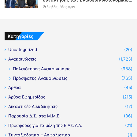
Υπαλλήλων Αθηνών και Θεσσαλονίκης
3 εβδομάδες πριν
με τον Υπουργό Δικαιοσύνης
Kατηγορίες
Uncategorized
(20)
Ανακοινώσεις
(1,723)
Παλαιότερες Ανακοινώσεις
(958)
Πρόσφατες Ανακοινώσεις
(765)
Άρθρα
(45)
Άρθρα Εφημερίδας
(215)
Δικαστικές Διεκδικήσεις
(17)
Παρουσία Δ.Σ. στα Μ.Μ.Ε.
(36)
Προσφορές για τα μέλη της Ε.ΑΣ.Υ.Α.
(21)
Συνταξιοδοτικά – Ασφαλιστικά
(1)