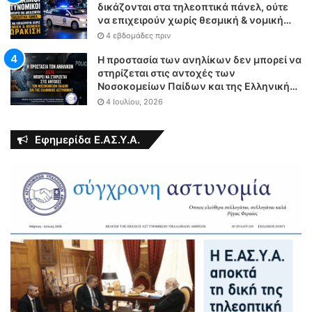
δικάζονται στα τηλεοπτικά πάνελ, ούτε
να επιχειρούν χωρίς θεσμική & νομική
θωράκιση
4 εβδομάδες πριν
Η προστασία των ανηλίκων δεν μπορεί να
στηρίζεται στις αντοχές των
Νοσοκομείων Παίδων και της Ελληνικής
Αστυνομίας
4 Ιουλίου, 2026
Εφημερίδα Ε.ΑΣ.Υ.Α.