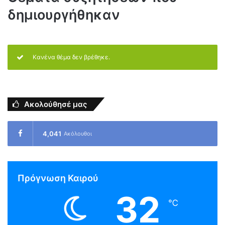
δημιουργήθηκαν
Κανένα θέμα δεν βρέθηκε.
Ακολούθησέ μας
4,041
Ακόλουθοι
Πρόγνωση Καιρού
32
℃